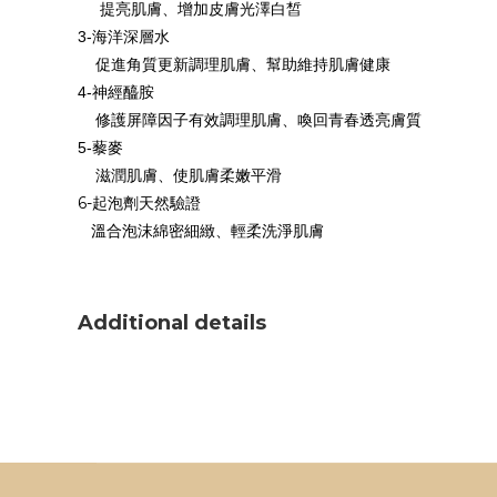
提亮肌膚、
增加皮膚光澤白皙
3-
海洋深層水
促進角質更新調理肌膚、
幫助維持肌膚健康
4-
神經醯胺
修護屏障因子有效調理肌膚、
喚回青春透亮膚質
5-
藜麥
滋潤肌膚、
使肌膚柔嫩平滑
6-起泡劑天然驗證
溫合泡沫綿密細緻、輕柔洗淨肌膚
Additional details