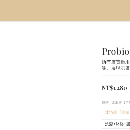
Probio
所有膚質適用
謝、展現肌膚
NT$1,280
規格
: 沐浴露【單
沐浴露【單瓶
洗髮+沐浴+