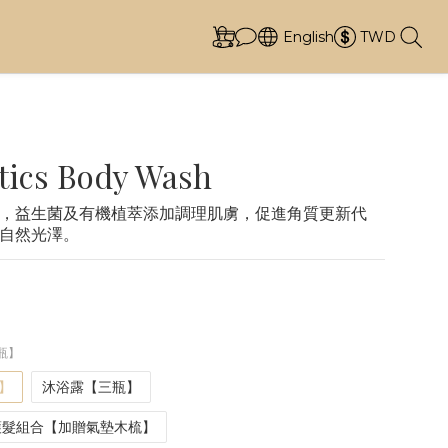
English
TWD
tics Body Wash
，益生菌及有機植萃添加調理肌虜，促進角質更新代
自然光澤。
瓶】
】
沐浴露【三瓶】
護髮組合【加贈氣墊木梳】