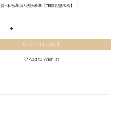
護髮+私密慕斯+洗臉慕斯【加贈氣墊木梳】
ADD TO CART
Add to Wishlist